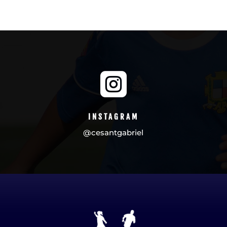

INSTAGRAM
@cesantgabriel