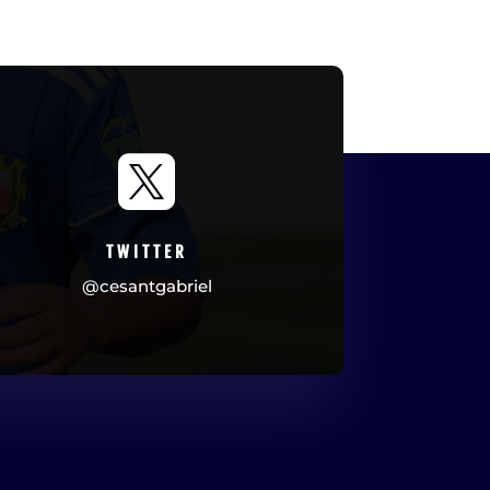

TWITTER
@cesantgabriel