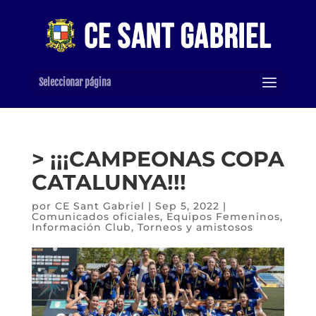
Seleccionar página
> ¡¡¡CAMPEONAS COPA
CATALUNYA!!!
por
CE Sant Gabriel
|
Sep 5, 2022
|
Comunicados oficiales
,
Equipos Femeninos
,
Información Club
,
Torneos y amistosos